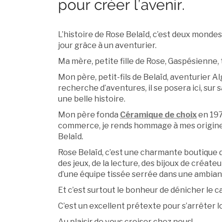
pour créer l’avenir.
L’histoire de Rose Belaïd, c’est deux mondes
jour grâce à un aventurier.
Ma mère, petite fille de Rose, Gaspésienne, 
Mon père, petit-fils de Belaïd, aventurier Al
recherche d’aventures, il se posera ici, sur 
une belle histoire.
Mon père fonda
Céramique de choix
en 197
commerce, je rends hommage à mes origine
Belaïd.
Rose Belaïd, c’est une charmante boutique d
des jeux, de la lecture, des bijoux de créat
d’une équipe tissée serrée dans une ambian
Et c’est surtout le bonheur de dénicher le ca
C’est un excellent prétexte pour s’arrêter l
Au plaisir de vous croiser chez nous!